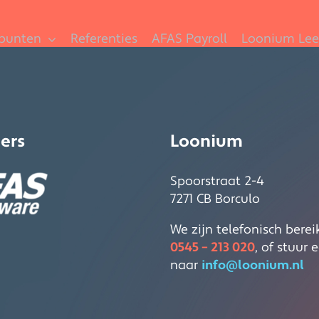
spunten
Referenties
AFAS Payroll
Loonium Lee
ers
Loonium
Spoorstraat 2-4
7271 CB Borculo
We zijn telefonisch berei
0545 – 213 020
, of stuur 
naar
info@loonium.nl