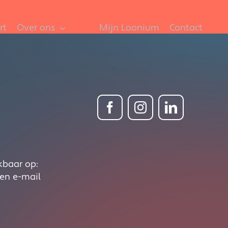
rt
Over ons
Mijn Loonium
Contact
kbaar op:
een e-mail