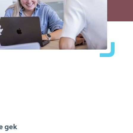
te gek