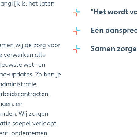
angrijk is: het laten
“Het wordt v
Eén aanspree
men wij de zorg voor
Samen zorge
We verwerken alle
ieuwste wet- en
 cao-updates. Zo ben je
administratie.
rbeidscontracten,
ngen, en
handen. Wij zorgen
tie soepel verloopt,
bent: ondernemen.